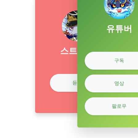
유튜버
스트리머
구독
듣기
영상
팔로우