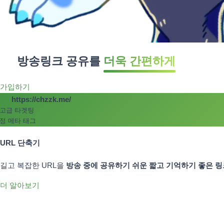
방송링크 공유를
더욱 간편하게
가입하기
https://chzzk.me/
 타겟팅
메타 태그
URL 단축기
길고 복잡한 URL을
방송 중에 공유하기 쉬운 짧고 기억하기 좋은 링
더 알아보기